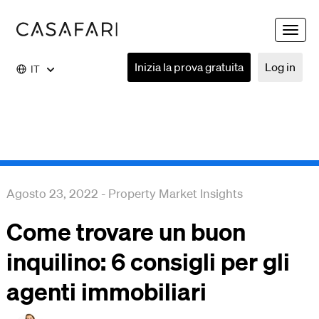
Toggle
naviga
Inizia la prova gratuita
Log in
IT
Agosto 23, 2022
-
Property Market Insights
Come trovare un buon
inquilino: 6 consigli per gli
agenti immobiliari