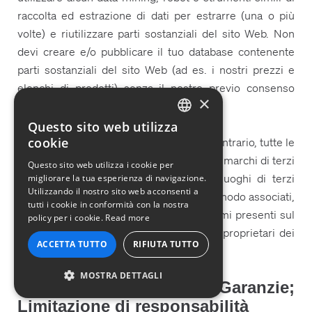
raccolta ed estrazione di dati per estrarre (una o più
volte) e riutilizzare parti sostanziali del sito Web. Non
devi creare e/o pubblicare il tuo database contenente
parti sostanziali del sito Web (ad es. i nostri prezzi e
elenchi di prodotti) senza il nostro previo consenso
×
scritto.
Questo sito web utilizza
ENGLISH
4. Salvo ove espressamente indicato il contrario, tutte le
cookie
GERMAN
persone (inclusi i loro nomi e immagini), i marchi di terzi
Questo sito web utilizza i cookie per
e le immagini di prodotti, servizi e/o luoghi di terzi
migliorare la tua esperienza di navigazione.
FRENCH
Utilizzando il nostro sito web acconsenti a
presenti sul Sito Web non sono in alcun modo associati,
PORTUGUESE
tutti i cookie in conformità con la nostra
collegati o affiliati a noi. Tutti i marchi/nomi presenti sul
policy per i cookie.
Read more
ITALIAN
sito Web sono di proprietà dei rispettivi proprietari dei
ACCETTA TUTTO
RIFIUTA TUTTO
marchi.
SPANISH
MOSTRA DETTAGLI
X. Esclusione di Garanzie;
Limitazione di responsabilità
STRETTAMENTE NECESSARI