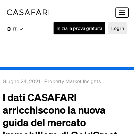
Toggle
naviga
Inizia la prova gratuita
Log in
IT
Giugno 24, 2021
-
Property Market Insights
I dati CASAFARI
arricchiscono la nuova
guida del mercato