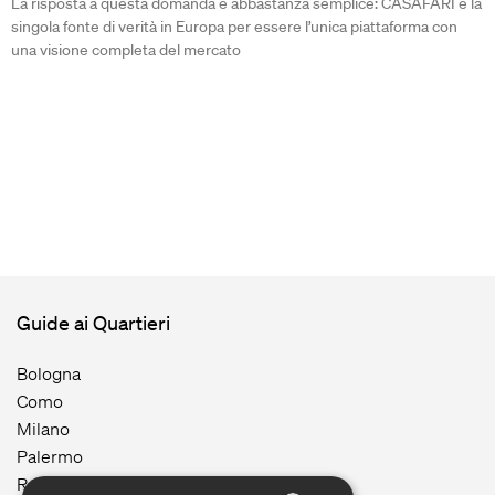
La risposta a questa domanda è abbastanza semplice: CASAFARI è la
singola fonte di verità in Europa per essere l’unica piattaforma con
una visione completa del mercato
Guide ai Quartieri
Bologna
Como
Milano
Palermo
Roma