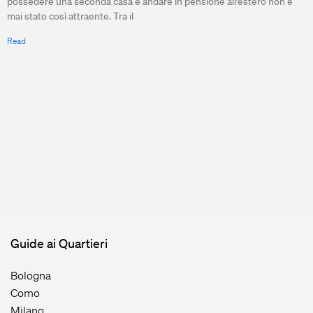
possedere una seconda casa e andare in pensione all’estero non è
mai stato così attraente. Tra il
Read
Guide ai Quartieri
Bologna
Como
Milano