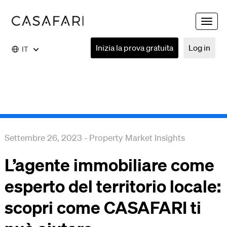
Toggle
naviga
Inizia la prova gratuita
Log in
IT
Settembre 26, 2023
-
Property Market Insights
L’agente immobiliare come
esperto del territorio locale:
scopri come CASAFARI ti