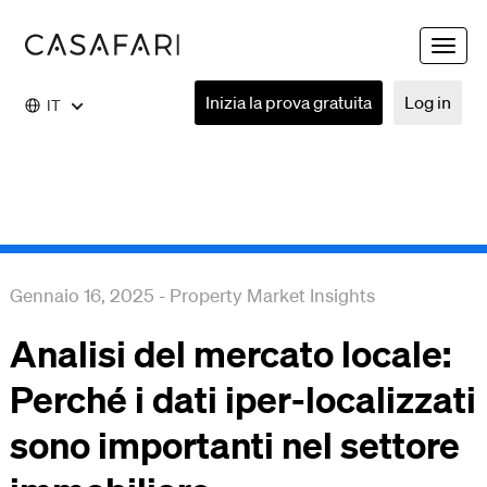
Toggle
naviga
Inizia la prova gratuita
Log in
IT
Gennaio 16, 2025
-
Property Market Insights
Analisi del mercato locale:
Perché i dati iper-localizzati
sono importanti nel settore