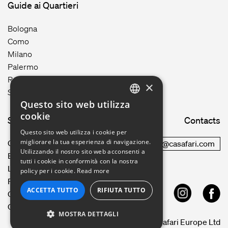
Guide ai Quartieri
Bologna
Como
Milano
Palermo
Roma
×
Siracusa
Questo sito web utilizza
ENGLISH
cookie
Site map
Contacts
GERMAN
Questo sito web utilizza i cookie per
migliorare la tua esperienza di navigazione.
Come funziona
commercial@casafari.com
FRENCH
Utilizzando il nostro sito web acconsenti a
Blog
tutti i cookie in conformità con la nostra
Lavora con noi
PORTUGUESE
policy per i cookie.
Read more
Politica Sulla Privacy
ITALIAN
ACCETTA TUTTO
RIFIUTA TUTTO
CASAFARI Condizioni d’uso
CRM
SPANISH
MOSTRA DETTAGLI
© 2026 Casafari Europe Ltd