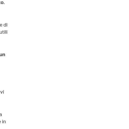
to.
e di
tili
 un
vi
a
 in