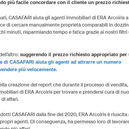
ndo più facile concordare con il cliente un prezzo richies
nati, CASAFARI aiuta gli agenti immobiliari di ERA Arcoiris a
vece di cercare manualmente proprietà comparabili in dozzin
hi minuti, risparmiando tempo e fatica grazie ai nostri filtri u
ell’altro:
suggerendo il prezzo richiesto appropriato per
e di CASAFARI aiuta gli agenti ad attrarre un numero
.
 vendere più velocemente
lla creazione del report che durante il processo di vendita,
mobiliari di ERA Arcoiris per trovare e prendersi cura di nuo
di affari.
odotti CASAFARI dalla fine del 2020, ERA Arcoiris è riuscita 
i propri agenti. Di conseguenza, ha permesso loro di lavorare
ndo più affari.