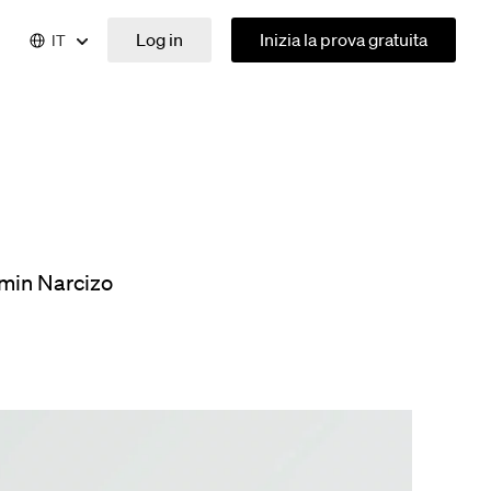
Log in
Inizia la prova gratuita
IT
min Narcizo