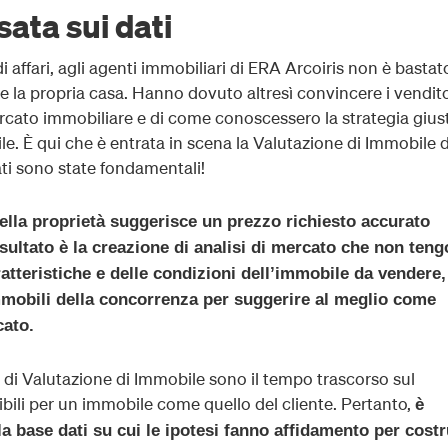
ata sui dati
affari, agli agenti immobiliari di ERA Arcoiris non è bastat
re la propria casa. Hanno dovuto altresì convincere i vendito
rcato immobiliare e di come conoscessero la strategia gius
. È qui che è entrata in scena la Valutazione di Immobile d
ati sono state fondamentali!
ella proprietà suggerisce un prezzo richiesto accurato
isultato è la creazione di analisi di mercato che non ten
ratteristiche e delle condizioni dell’immobile da vendere
mobili della concorrenza per suggerire al meglio come
cato.
orti di Valutazione di Immobile sono il tempo trascorso sul
ibili per un immobile come quello del cliente. Pertanto,
è
la base dati su cui le ipotesi fanno affidamento per costr