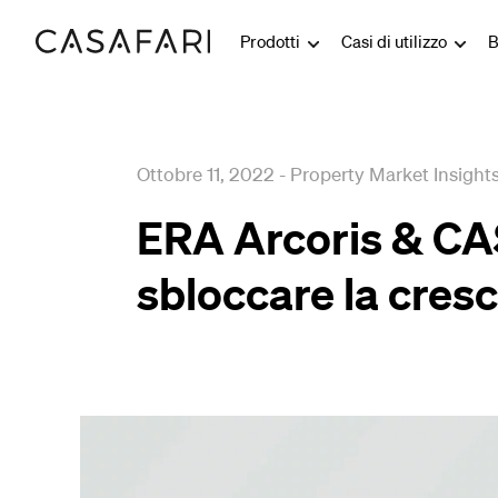
Prodotti
Casi di utilizzo
B
Ottobre 11, 2022
-
Property Market Insight
ERA Arcoris & C
sbloccare la cresc