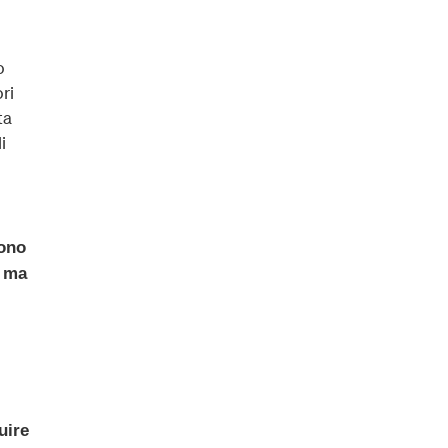
o
ri
ta
i
gono
, ma
uire