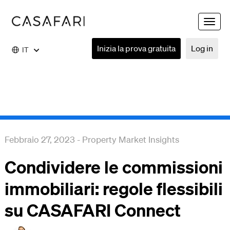
Toggle
naviga
Inizia la prova gratuita
Log in
IT
Febbraio 27, 2023
-
Property Market Insights
Condividere le commissioni
immobiliari: regole flessibili
su CASAFARI Connect