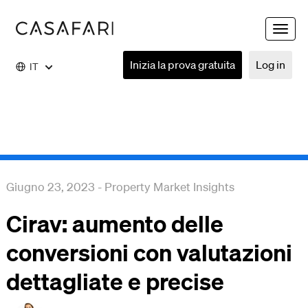
Toggle
naviga
Inizia la prova gratuita
Log in
IT
Giugno 23, 2023
-
Property Market Insights
Cirav: aumento delle
conversioni con valutazioni
dettagliate e precise