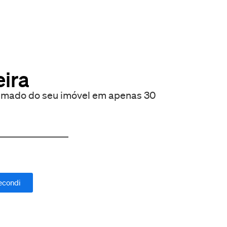
eira
ximado do seu imóvel em apenas 30
secondi