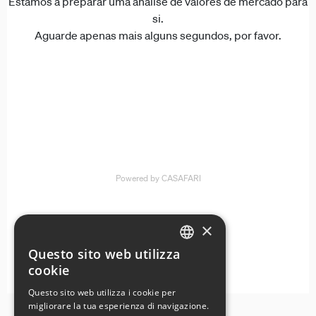
×
Questo sito web utilizza
ENGLISH
cookie
GERMAN
Questo sito web utilizza i cookie per
migliorare la tua esperienza di navigazione.
FRENCH