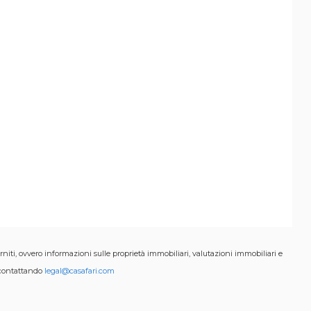
orniti, ovvero informazioni sulle proprietà immobiliari, valutazioni immobiliari e
e contattando
legal@casafari.com